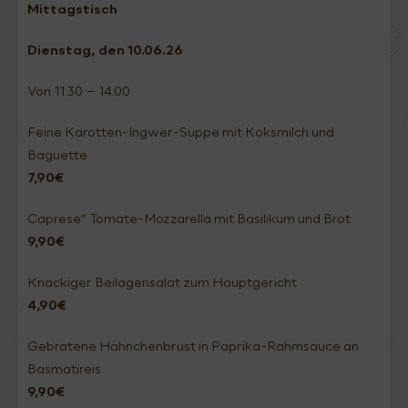
Mittagstisch
Dienstag
, den 10.06.
26
Von 11.30 – 14.00
Feine Karotten-Ingwer-Suppe mit Koksmilch und
Baguette
7,90€
Caprese“ Tomate-Mozzarella mit Basilikum und Brot
9,90€
Knackiger Beilagensalat zum Hauptgericht
4,90€
Gebratene Hähnchenbrust in Paprika-Rahmsauce an
Basmatireis
9,90€