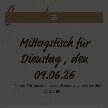
Mittagstisch für
Dienstag , den
09.06.26
– Infos zum Mittagstisch, News, Events usw. rund um das
CARAMEL –