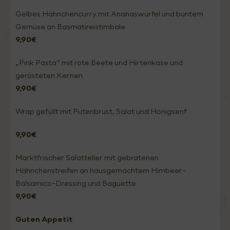
Gelbes Hähnchencurry mit Ananaswürfel und buntem
Gemüse an Basmatireistimbale
9,90€
„Pink Pasta“ mit rote Beete und Hirtenkäse und
gerösteten Kernen
9,90€
Wrap gefüllt mit Putenbrust, Salat und Honigsenf
9,90€
Marktfrischer Salatteller mit gebratenen
Hähnchenstreifen an hausgemachtem Himbeer-
Balsamico-Dressing und Baguette
9,90€
Guten Appetit