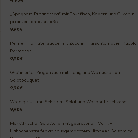
4,90€
„Spaghetti Putanessca“ mit Thunfisch, Kapern und Oliven in
pikanter Tomatensoße
9,90€
Penne in Tomatensauce mit Zucchini, Kirschtomaten, Rucola
Parmesan
9,90€
Gratinierter Ziegenkäse mit Honig und Walnüssen an
Salatbouquet
9,90€
Wrap gefüllt mit Schinken, Salat und Wasabi-Frischkäse
9,90€
Marktfrischer Salatteller mit gebratenen Curry-
Hähnchenstreifen an hausgemachtem Himbeer-Balsamico-