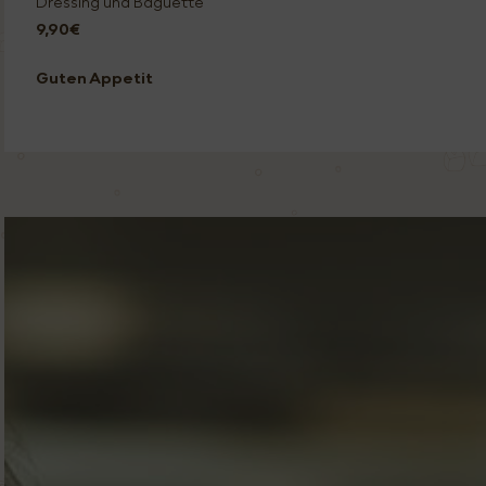
Dressing und Baguette
9,90€
Guten Appetit