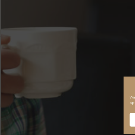
Wi
op