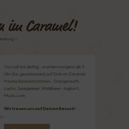
n im Caramel!
fenburg –
Von süß bis deftig… warten morgens ab 9
Uhr (So. geschlossen) auf Dich im Caramel
frische Bäckerbrötchen, Orangensaft,
Lachs, Spiegeleier, Waldbeer-Joghurt,
Müslis u.v.m.
Wir freuen uns auf Deinen Besuch!