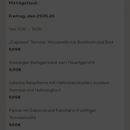
Mittagstisch
Freitag
, den 29.05
.26
Von 11.30 – 14.00
„Caprese“ Tomate-Mozzarella mit Basilikum und Brot
9,90€
Knackiger Beilagensalat zum Hauptgericht
4,90€
Indische Reispfanne mit Hähnchenstreifen, buntem
Gemüse und Naturjoghurt
9,90€
Penne mit Salsiccia und Fenchel in fruchtiger
Tomatensoße
9,90€