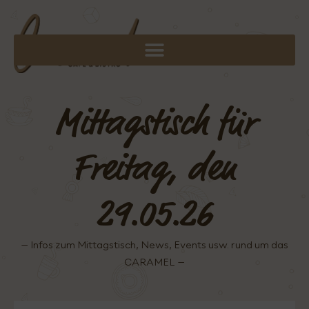
Mittagstisch für
Freitag, den
29.05.26
– Infos zum Mittagstisch, News, Events usw. rund um das
CARAMEL –