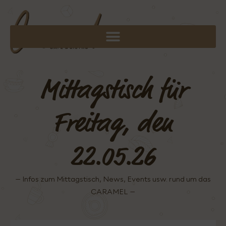
Mittagstisch für
Freitag, den
22.05.26
– Infos zum Mittagstisch, News, Events usw. rund um das
CARAMEL –