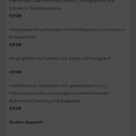
Penne alla Chef mit Hackfleisch, Champignons und
Erbsen in Tomatencreme
9,90€
Gebratene Schupfnudeln mit Champignons und Lauch in
Kräuterrahm
9,90€
Wrap gefüllt mit Putenbrust, Salat und Honigsenf
9,90€
Marktfrischer Salatteller mit gebratenen Curry-
Hähnchenstreifen an hausgemachtem Himbeer-
Balsamico-Dressing und Baguette
9,90€
Guten Appetit