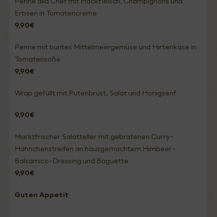
Penne alla Chef mit Hackfleisch, Champignons und
Erbsen in Tomatencreme
9,90€
Penne mit buntes Mittelmeergemüse und Hirtenkäse in
Tomatensoße
9,90€
Wrap gefüllt mit Putenbrust, Salat und Honigsenf
9,90€
Marktfrischer Salatteller mit gebratenen Curry-
Hähnchenstreifen an hausgemachtem Himbeer-
Balsamico-Dressing und Baguette
9,90€
Guten Appetit