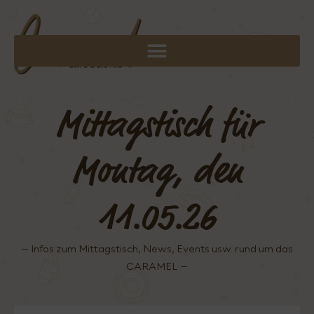
Mittagstisch für
Montag, den
11.05.26
– Infos zum Mittagstisch, News, Events usw. rund um das
CARAMEL –