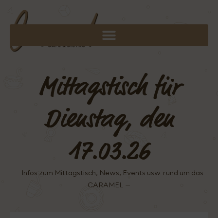
Mittagstisch für
Dienstag, den
17.03.26
– Infos zum Mittagstisch, News, Events usw. rund um das
CARAMEL –