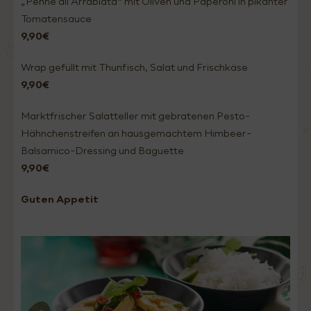
„Penne all Arrabiata“ mit Oliven und Paperoni in pikanter
Tomatensauce
9,90€
Wrap gefüllt mit Thunfisch, Salat und Frischkäse
9,90€
Marktfrischer Salatteller mit gebratenen Pesto-
Hähnchenstreifen an hausgemachtem Himbeer-
Balsamico-Dressing und Baguette
9,90€
Guten Appetit