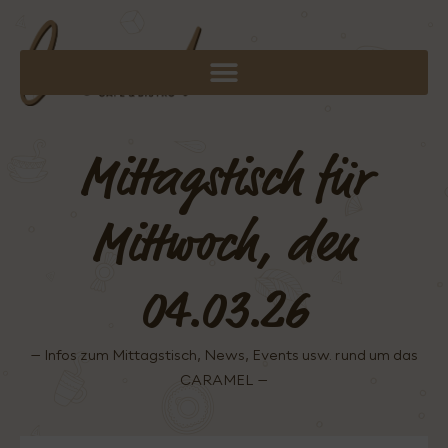
Mittagstisch für
Mittwoch, den
04.03.26
– Infos zum Mittagstisch, News, Events usw. rund um das
CARAMEL –