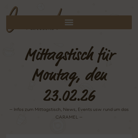
Mittagstisch für
Montag, den
23.02.26
– Infos zum Mittagstisch, News, Events usw. rund um das
CARAMEL –