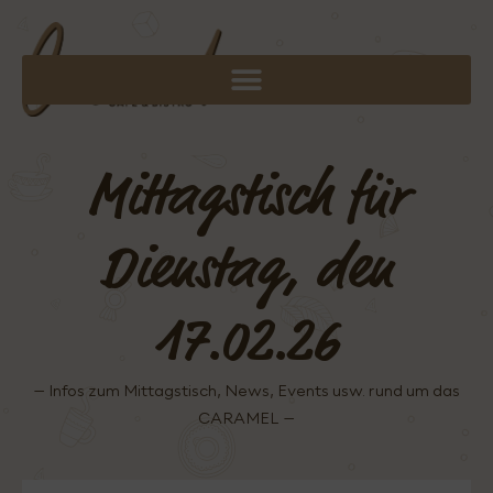
Mittagstisch für
Dienstag, den
17.02.26
– Infos zum Mittagstisch, News, Events usw. rund um das
CARAMEL –