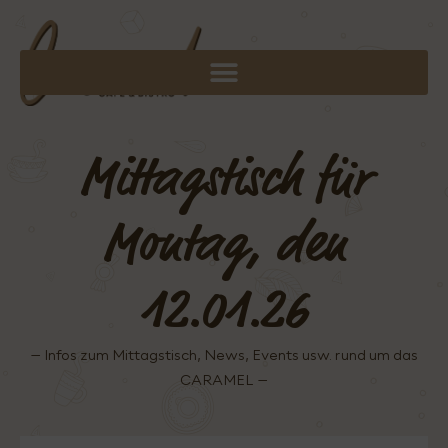
Mittagstisch für
Montag, den
12.01.26
– Infos zum Mittagstisch, News, Events usw. rund um das
CARAMEL –