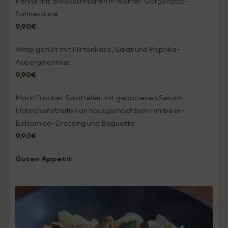
Penne mit Brokkoliröschen in leichter Gorgonzola-
Sahnesauce
9,90€
Wrap gefüllt mit Hirtenkäse, Salat und Paprika-
Auberginenmus
9,90€
Marktfrischer Salatteller mit gebratenen Sesam -
Hähnchenstreifen an hausgemachtem Himbeer-
Balsamico-Dressing und Baguette
9,90€
Guten Appetit