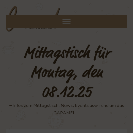
Mittagstisch für
Montag, den
08.12.25
– Infos zum Mittagstisch, News, Events usw. rund um das
CARAMEL –