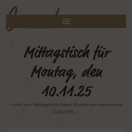
Mittagstisch für
Montag, den
10.11.25
– Infos zum Mittagstisch, News, Events usw. rund um das
CARAMEL –