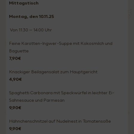
Mittagstisch
Montag, den 10.11
.25
Von 11.30 – 14.00 Uhr
Feine Karotten-Ingwer-Suppe mit Kokosmilch und
Baguette
7,90€
Knackiger Beilagensalat zum Hauptgericht
4,90€
Spaghetti Carbonara mit Speckwürfel in leichter Ei-
Sahnesauce und Parmesan
9,90€
Hähnchenschnitzel auf Nudelnest in Tomatensoße
9,90€