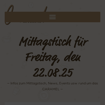
Mittagstisch für
Freitag, den
22.08.25
– Infos zum Mittagstisch, News, Events usw. rund um das
CARAMEL –