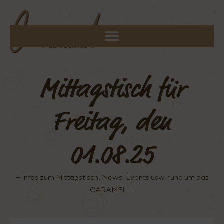
Mittagstisch für
Freitag, den
01.08.25
– Infos zum Mittagstisch, News, Events usw. rund um das
CARAMEL –