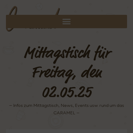
Mittagstisch für
Freitag, den
02.05.25
– Infos zum Mittagstisch, News, Events usw. rund um das
CARAMEL –