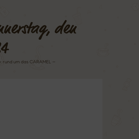
nnerstag, den
24
sw. rund um das CARAMEL –