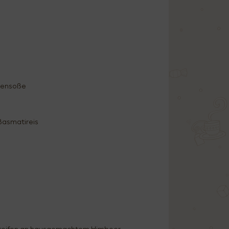
tensoße
Basmatireis
treifen an hausgemachtem Himbeer-