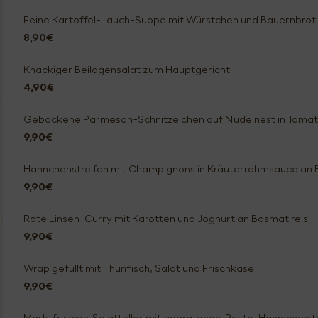
Feine Kartoffel-Lauch-Suppe mit Würstchen und Bauernbrot
8,90€
Knackiger Beilagensalat zum Hauptgericht
4,90€
Gebackene Parmesan-Schnitzelchen auf Nudelnest in Toma
9,90€
Hähnchenstreifen mit Champignons in Kräuterrahmsauce an 
9,90€
Rote Linsen-Curry mit Karotten und Joghurt an Basmatireis
9,90€
Wrap gefüllt mit Thunfisch, Salat und Frischkäse
9,90€
Marktfrischer Salatteller mit gebratenen Pesto-Hähnchens