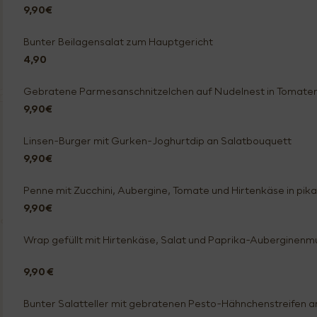
9,90€
Bunter Beilagensalat zum Hauptgericht
4,90
Gebratene Parmesanschnitzelchen auf Nudelnest in Tomate
9,90€
Linsen-Burger mit Gurken-Joghurtdip an Salatbouquett
9,90€
Penne mit Zucchini, Aubergine, Tomate und Hirtenkäse in pi
9,90€
Wrap gefüllt mit Hirtenkäse, Salat und Paprika-Auberginenm
9,90 €
Bunter Salatteller mit gebratenen Pesto-Hähnchenstreife