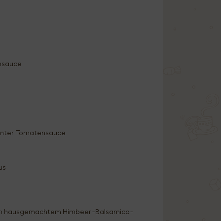
nsauce
kanter Tomatensauce
us
n an hausgemachtem Himbeer-Balsamico-