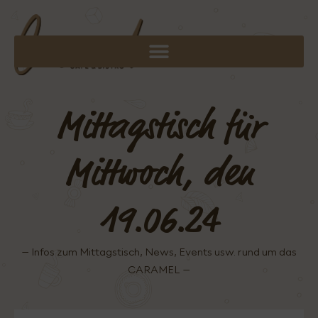
Mittagstisch für
Mittwoch, den
19.06.24
– Infos zum Mittagstisch, News, Events usw. rund um das
CARAMEL –