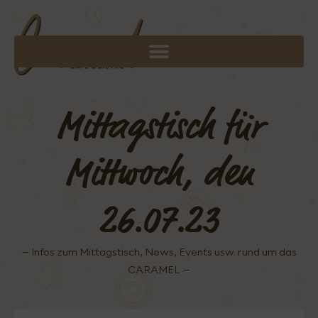
Mittagstisch für
Mittwoch, den
26.07.23
– Infos zum Mittagstisch, News, Events usw. rund um das
CARAMEL –