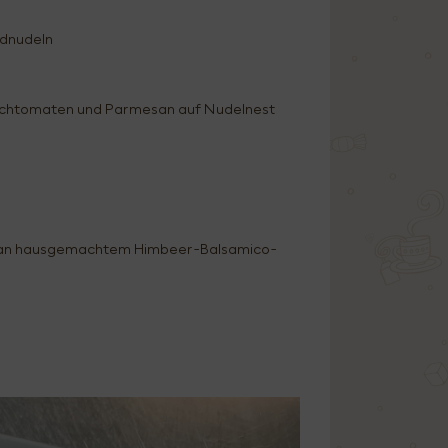
ndnudeln
rschtomaten und Parmesan auf Nudelnest
n an hausgemachtem Himbeer-Balsamico-