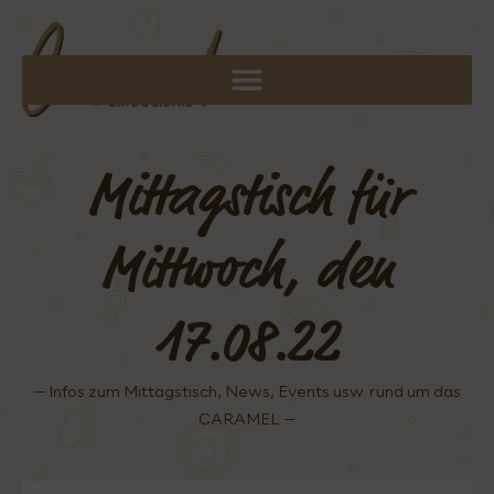
Mittagstisch für
Mittwoch, den
17.08.22
– Infos zum Mittagstisch, News, Events usw. rund um das
CARAMEL –